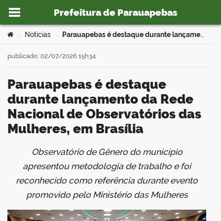
Prefeitura de Parauapebas
Ir para o conteúdo
Você está aqui:
Notícias
Parauapebas é destaque durante lançamento da Rede Nacional de Observatórios das Mulheres, em Brasília
>
>
publicado: 02/07/2026 15h34
Parauapebas é destaque
o portal
durante lançamento da Rede
Nacional de Observatórios das
Mulheres, em Brasília
Observatório de Gênero do município
book
apresentou metodologia de trabalho e foi
reconhecido como referência durante evento
promovido pelo Ministério das Mulheres
er