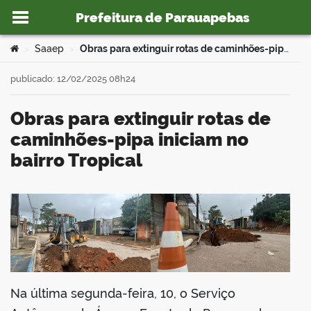
Prefeitura de Parauapebas
Ir para o conteúdo
Você está aqui:
Saaep
Obras para extinguir rotas de caminhões-pipa iniciam no bairro Tropical
>
>
publicado: 12/02/2025 08h24
Obras para extinguir rotas de
o portal
caminhões-pipa iniciam no
bairro Tropical
book
er
Na última segunda-feira, 10, o Serviço