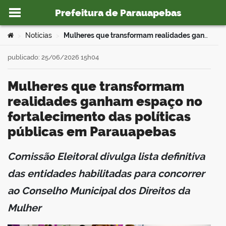
Prefeitura de Parauapebas
Ir para o conteúdo
Você está aqui:
Notícias
Mulheres que transformam realidades ganham espaço no fortalecimento das políticas públicas em Parauapebas
>
>
publicado: 25/06/2026 15h04
Mulheres que transformam
o portal
realidades ganham espaço no
fortalecimento das políticas
públicas em Parauapebas
Comissão Eleitoral divulga lista definitiva
book
das entidades habilitadas para concorrer
ao Conselho Municipal dos Direitos da
er
Mulher