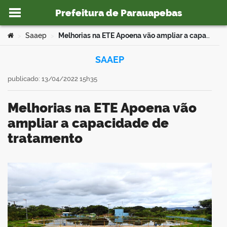
Prefeitura de Parauapebas
Ir para o conteúdo
Você está aqui:
Saaep
Melhorias na ETE Apoena vão ampliar a capacidade de tratamento
>
>
SAAEP
publicado: 13/04/2022 15h35
o portal
Melhorias na ETE Apoena vão
ampliar a capacidade de
tratamento
book
er