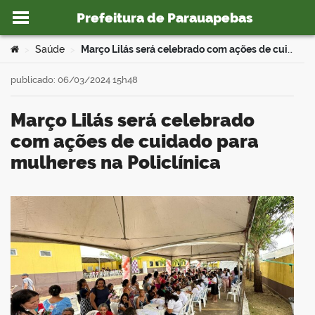
Prefeitura de Parauapebas
Ir para o conteúdo
Você está aqui:
Saúde
Março Lilás será celebrado com ações de cuidado para mulheres na Policlínica
>
>
publicado: 06/03/2024 15h48
Março Lilás será celebrado
o portal
com ações de cuidado para
mulheres na Policlínica
book
er