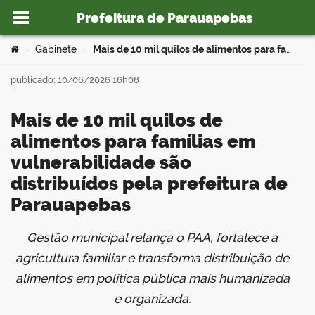
Prefeitura de Parauapebas
Ir para o conteúdo
Você está aqui:
Gabinete
Mais de 10 mil quilos de alimentos para famílias em vulnerabilidade são distribuídos pela prefeitura de Parauapebas
>
>
publicado: 10/06/2026 16h08
Mais de 10 mil quilos de
o portal
alimentos para famílias em
vulnerabilidade são
distribuídos pela prefeitura de
Parauapebas
Gestão municipal relança o PAA, fortalece a
book
agricultura familiar e transforma distribuição de
alimentos em política pública mais humanizada
e organizada.
er