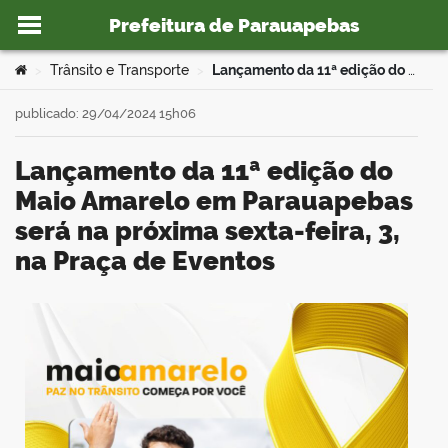
Prefeitura de Parauapebas
Ir para o conteúdo
Você está aqui:
Trânsito e Transporte
Lançamento da 11ª edição do Maio Amarelo em Parauapebas será na próxima sexta-feira, 3, na Praça de Eventos
>
>
publicado: 29/04/2024 15h06
Lançamento da 11ª edição do
o portal
Maio Amarelo em Parauapebas
será na próxima sexta-feira, 3,
na Praça de Eventos
book
er