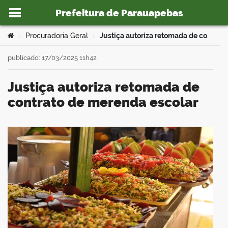
Prefeitura de Parauapebas
Ir para o conteúdo
Você está aqui:
Procuradoria Geral
Justiça autoriza retomada de contrato de merenda escolar
>
>
publicado: 17/03/2025 11h42
Justiça autoriza retomada de
o portal
contrato de merenda escolar
book
er
din