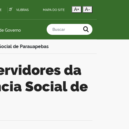
A+
A-
E
VLIBRAS
MAPA DO SITE
 de Governo
Buscar no portal
 Social de Parauapebas
cia Social de