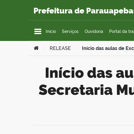
Ir para o conteúdo
Prefeitura de Parauapeba
Início
Serviços
Ouvidoria
Portal da tr
Você está aqui:
>
RELEASE
>
Início das aulas de Ex
Início das aulas de Excel para servidores da
Secretaria Mu