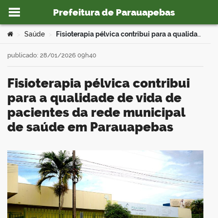
Prefeitura de Parauapebas
Ir para o conteúdo
Você está aqui:
Saúde
Fisioterapia pélvica contribui para a qualidade de vida de pacientes da rede municipal de saúde em Parauapebas
>
>
publicado: 28/01/2026 09h40
Fisioterapia pélvica contribui
o portal
para a qualidade de vida de
pacientes da rede municipal
de saúde em Parauapebas
book
er