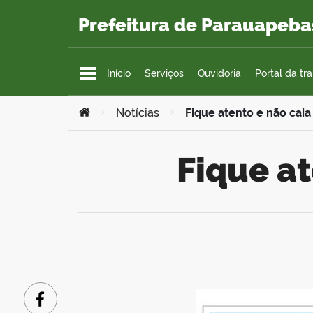
Ir para o conteúdo
Prefeitura de Parauapeba
Início
Serviços
Ouvidoria
Portal da tr
Você está aqui:
>
Notícias
>
Fique atento e não cai
Fique a
Facebook