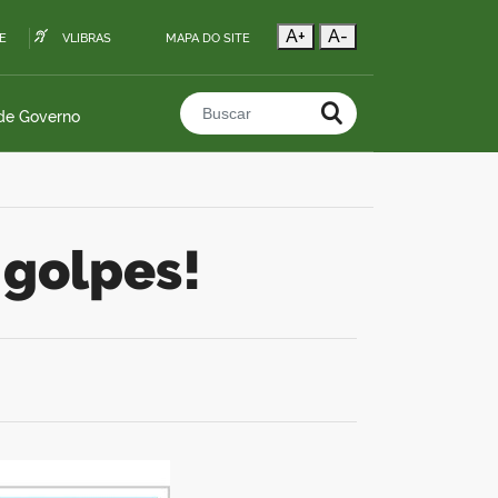
A+
A-
E
VLIBRAS
MAPA DO SITE
 de Governo
Buscar no portal
 golpes!