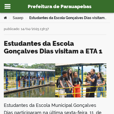
Prefeitura de Parauapebas
Ir para o conteúdo
Você está aqui:
Saaep
Estudantes da Escola Gonçalves Dias visitam a ETA 1
>
>
publicado: 14/04/2025 13h37
Estudantes da Escola
o portal
Gonçalves Dias visitam a ETA 1
book
er
Estudantes da Escola Municipal Gonçalves
din
Dias participaram na última sexta-feira, 11, de