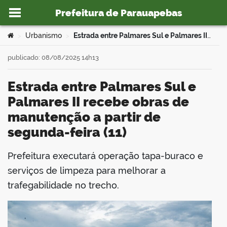
Prefeitura de Parauapebas
Ir para o conteúdo
Você está aqui:
Urbanismo
Estrada entre Palmares Sul e Palmares II recebe obras de manutenção a partir de segunda-feira (11)
>
>
publicado: 08/08/2025 14h13
Estrada entre Palmares Sul e
o portal
Palmares II recebe obras de
manutenção a partir de
segunda-feira (11)
Prefeitura executará operação tapa-buraco e
book
serviços de limpeza para melhorar a
trafegabilidade no trecho.
er