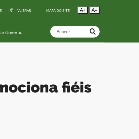
A+
A-
E
VLIBRAS
MAPA DO SITE
 de Governo
Buscar no portal