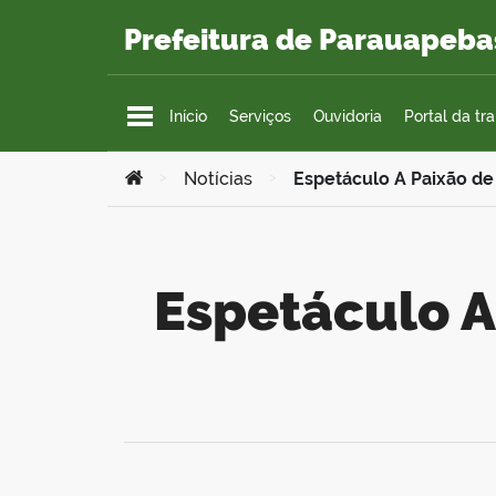
Ir para o conteúdo
Prefeitura de Parauapeba
Início
Serviços
Ouvidoria
Portal da tr
Você está aqui:
>
Notícias
>
Espetáculo A Paixão de
Espetáculo A Paixão de Cristo emociona fiéis