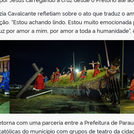
 por Jesus carregando a cruz desde o Pretório até ao
ia Cavalcante refletiam sobre o ato que traduz o a
nação. “Estou achando lindo. Estou muito emocionada
uz por amor a mim, por amor a toda a humanidade”, 
etorna com uma parceria entre a Prefeitura de Parau
 católicas do município com grupos de teatro da cidade