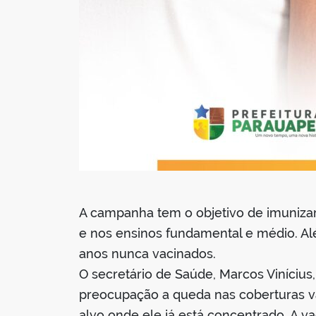
A campanha tem o objetivo de imunizar
e nos ensinos fundamental e médio. Alé
anos nunca vacinados.
O secretário de Saúde, Marcos Viníciu
preocupação a queda nas coberturas va
alvo onde ele já está concentrado. A va