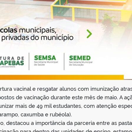
tura vacinal e resgatar alunos com imunização atras
stos de vacinação durante este mês de maio. A ação
izar mais de 49 mil estudantes, com atenção espec
sarampo, caxumba e rubéola).
o, destacou a importância da parceria entre as past
acinação para dentro das unidades de ensino, esta