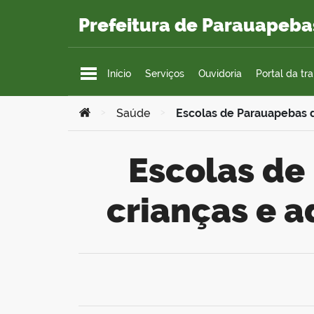
Ir para o conteúdo
Prefeitura de Parauapeba
Início
Serviços
Ouvidoria
Portal da tr
Você está aqui:
>
Saúde
>
Escolas de Parauapebas 
Escolas de Parauapebas devem imunizar
crianças e 