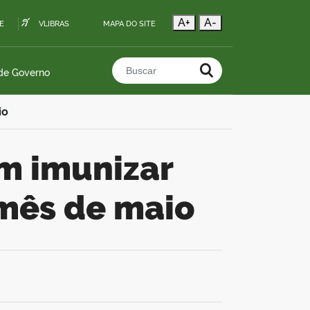
A+
A-
E
VLIBRAS
MAPA DO SITE
 de Governo
Buscar no portal
io
 mês de maio