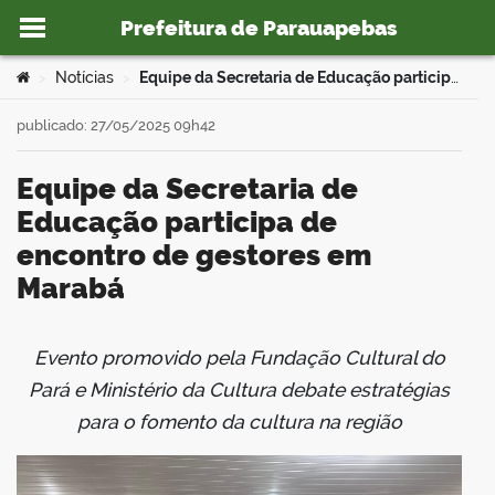
Prefeitura de Parauapebas
Ir para o conteúdo
Você está aqui:
Notícias
Equipe da Secretaria de Educação participa de encontro de gestores em Marabá
>
>
publicado: 27/05/2025 09h42
Equipe da Secretaria de
o portal
Educação participa de
encontro de gestores em
Marabá
Evento promovido pela Fundação Cultural do
book
Pará e Ministério da Cultura debate estratégias
para o fomento da cultura na região
er