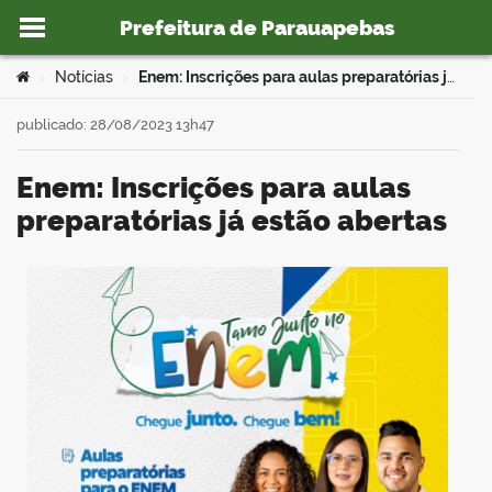
Prefeitura de Parauapebas
Ir para o conteúdo
Você está aqui:
Notícias
Enem: Inscrições para aulas preparatórias já estão abertas
>
>
publicado: 28/08/2023 13h47
Enem: Inscrições para aulas
o portal
preparatórias já estão abertas
book
er
din