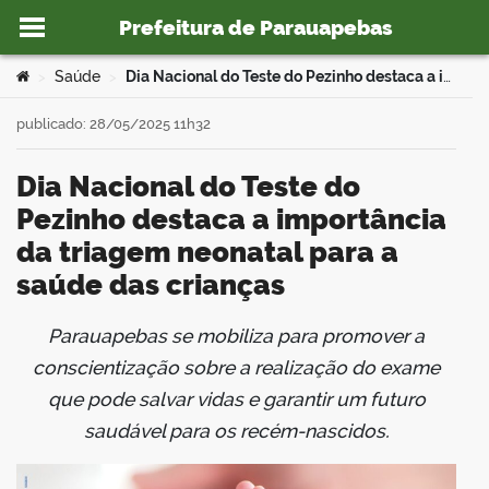
Prefeitura de Parauapebas
Ir para o conteúdo
Você está aqui:
Saúde
Dia Nacional do Teste do Pezinho destaca a importância da triagem neonatal para a saúde das crianças
>
>
publicado: 28/05/2025 11h32
Dia Nacional do Teste do
o portal
Pezinho destaca a importância
da triagem neonatal para a
saúde das crianças
Parauapebas se mobiliza para promover a
book
conscientização sobre a realização do exame
que pode salvar vidas e garantir um futuro
saudável para os recém-nascidos.
er