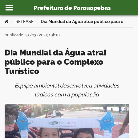
Prefeitura de Parauapebas
Ir para o conteúdo
Você está aqui:
RELEASE
Dia Mundial da Água atrai público para o Complexo Turístico
>
>
publicado: 23/03/2023 19h10
Dia Mundial da Água atrai
o portal
público para o Complexo
Turístico
Equipe ambiental desenvolveu atividades
book
lúdicas com a população
er
din