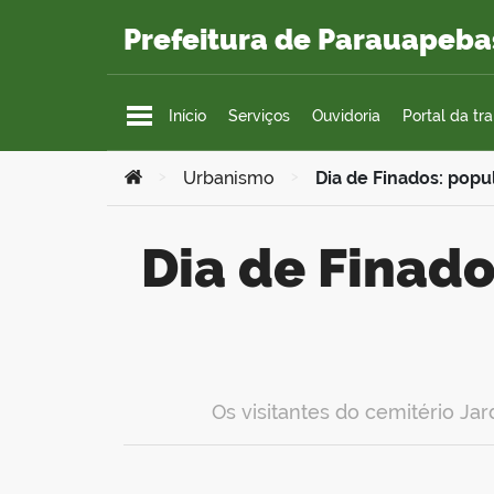
Ir para o conteúdo
Prefeitura de Parauapeba
Início
Serviços
Ouvidoria
Portal da tr
Você está aqui:
>
Urbanismo
>
Dia de Finados: pop
Dia de Finados: população homenageia entes
Os visitantes do cemitério J