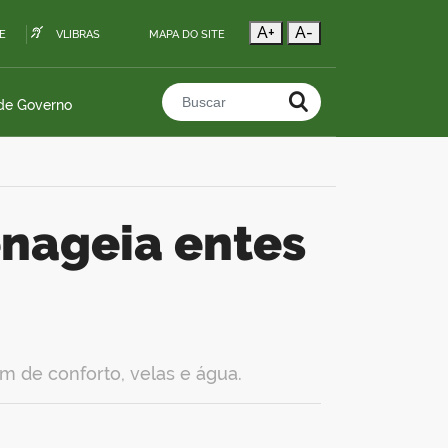
A+
A-
E
VLIBRAS
MAPA DO SITE
 de Governo
Buscar no portal
 de conforto, velas e água.