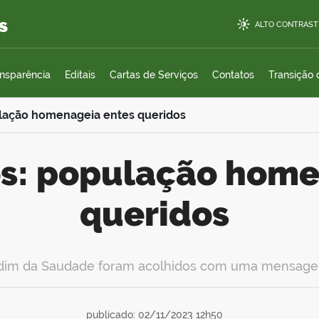
s
ALTO CONTRAST
ansparência
Editais
Cartas de Serviços
Contatos
Transição
ulação homenageia entes queridos
queridos
ardim da Saudade foram acolhidos com uma mensagem
publicado: 02/11/2023 12h50