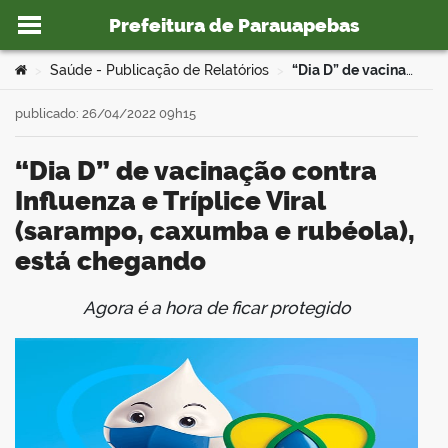
Prefeitura de Parauapebas
Ir para o conteúdo
Você está aqui:
Saúde - Publicação de Relatórios
“Dia D” de vacinação contra Influenza e Tríplice Viral (sarampo, caxumba e rubéola), está chegando
>
>
publicado: 26/04/2022 09h15
“Dia D” de vacinação contra
o portal
Influenza e Tríplice Viral
(sarampo, caxumba e rubéola),
está chegando
Agora é a hora de ficar protegido
book
er