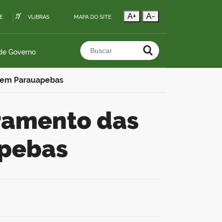
A+
A-
E
VLIBRAS
MAPA DO SITE
 de Governo
Buscar no portal
o em Parauapebas
apebas