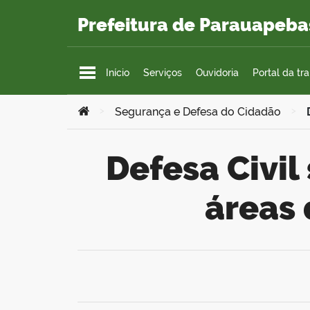
Ir para o conteúdo
Prefeitura de Parauapeba
Início
Serviços
Ouvidoria
Portal da tr
Você está aqui:
>
Segurança e Defesa do Cidadão
>
Defesa Civil segue com monitoramento das
áreas