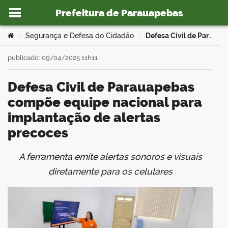
Prefeitura de Parauapebas
Ir para o conteúdo
Você está aqui:
Segurança e Defesa do Cidadão
Defesa Civil de Parauapebas compõe equipe nacional para implantação de alertas precoces
>
>
publicado: 09/04/2025 11h11
Defesa Civil de Parauapebas
o portal
compõe equipe nacional para
implantação de alertas
precoces
A ferramenta emite alertas sonoros e visuais
book
diretamente para os celulares
er