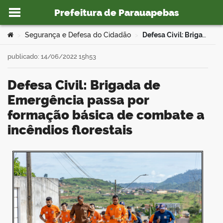
Prefeitura de Parauapebas
Ir para o conteúdo
Você está aqui:
Segurança e Defesa do Cidadão
Defesa Civil: Brigada de Emergência passa por formação básica de combate a incêndios florestais
>
>
publicado: 14/06/2022 15h53
Defesa Civil: Brigada de
o portal
Emergência passa por
formação básica de combate a
incêndios florestais
book
er