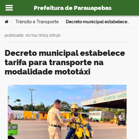
Prefeitura de Parauapebas
Ir para o conteúdo
Você está aqui:
Trânsito e Transporte
Decreto municipal estabelece tarifa para transporte na modalidade mototáxi
>
>
publicado: 10/04/2023 10h30
Decreto municipal estabelece
o portal
tarifa para transporte na
modalidade mototáxi
book
er
din