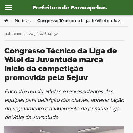
Prefeitura de Parauapebas
Ir para o conteúdo
Você está aqui:
Notícias
Congresso Técnico da Liga de Vôlei da Juventude marca início da competição promovida pela Sejuv
>
>
publicado: 20/05/2026 14h57
Congresso Técnico da Liga de
o portal
Vôlei da Juventude marca
início da competição
promovida pela Sejuv
Encontro reuniu atletas e representantes das
book
equipes para definição das chaves, apresentação
do regulamento e alinhamento da primeira Liga
de Vôlei da Juventude
er