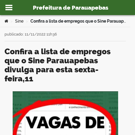
Prefeitura de Parauapebas
Ir para o conteúdo
Você está aqui:
Sine
Confira a lista de empregos que o Sine Parauapebas divulga para esta sexta-feira,11
>
>
publicado: 11/11/2022 11h36
Confira a lista de empregos
o portal
que o Sine Parauapebas
divulga para esta sexta-
feira,11
book
er