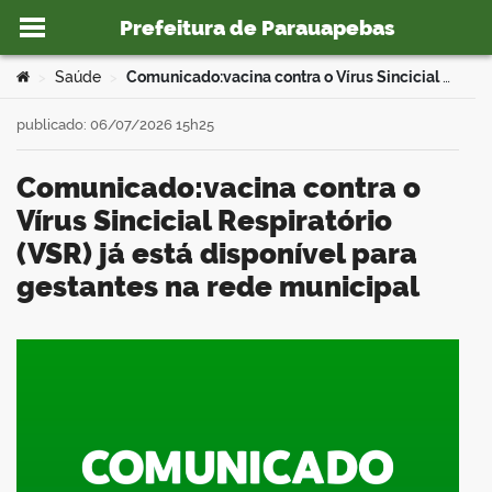
Prefeitura de Parauapebas
Ir para o conteúdo
Você está aqui:
Saúde
Comunicado:vacina contra o Vírus Sincicial Respiratório (VSR) já está disponível para gestantes na rede municipal
>
>
publicado: 06/07/2026 15h25
Comunicado:vacina contra o
o portal
Vírus Sincicial Respiratório
(VSR) já está disponível para
gestantes na rede municipal
book
er