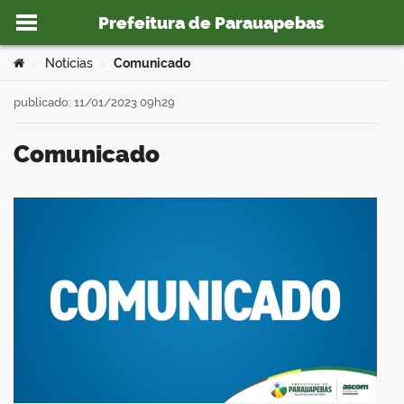
Prefeitura de Parauapebas
Ir para o conteúdo
Você está aqui:
Notícias
Comunicado
>
>
publicado: 11/01/2023 09h29
Comunicado
o portal
book
er
din