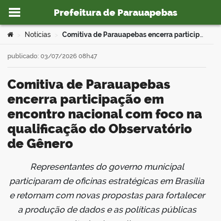
Prefeitura de Parauapebas
Ir para o conteúdo
Você está aqui:
Notícias
Comitiva de Parauapebas encerra participação em encontro nacional com foco na qualificação do Observatório de Gênero
>
>
publicado: 03/07/2026 08h47
Comitiva de Parauapebas
o portal
encerra participação em
encontro nacional com foco na
qualificação do Observatório
de Gênero
Representantes do governo municipal
book
participaram de oficinas estratégicas em Brasília
e retornam com novas propostas para fortalecer
a produção de dados e as políticas públicas
er