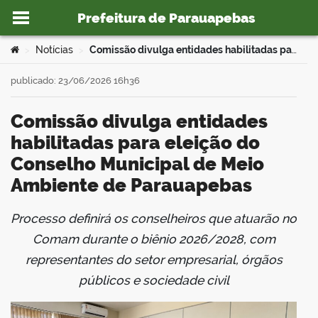
Prefeitura de Parauapebas
Ir para o conteúdo
Você está aqui:
Notícias
Comissão divulga entidades habilitadas para eleição do Conselho Municipal de Meio Ambiente de Parauapebas
>
>
publicado: 23/06/2026 16h36
Comissão divulga entidades
o portal
habilitadas para eleição do
Conselho Municipal de Meio
Ambiente de Parauapebas
Processo definirá os conselheiros que atuarão no
book
Comam durante o biênio 2026/2028, com
representantes do setor empresarial, órgãos
públicos e sociedade civil
er