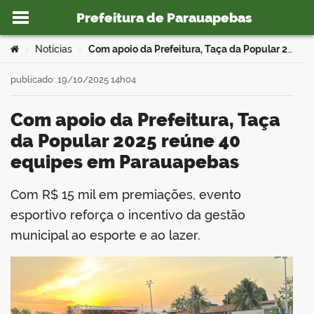
Prefeitura de Parauapebas
Ir para o conteúdo
Você está aqui:
Notícias
Com apoio da Prefeitura, Taça da Popular 2025 reúne 40 equipes em Parauapebas
>
>
publicado: 19/10/2025 14h04
Com apoio da Prefeitura, Taça
o portal
da Popular 2025 reúne 40
equipes em Parauapebas
Com R$ 15 mil em premiações, evento
book
esportivo reforça o incentivo da gestão
municipal ao esporte e ao lazer.
er
din