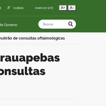
A+
A-
E
VLIBRAS
MAPA DO SITE
 de Governo
Buscar no portal
utirão de consultas oftalmológicas
onsultas