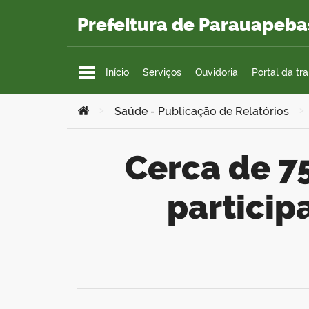
Ir para o conteúdo
Prefeitura de Parauapeba
Início
Serviços
Ouvidoria
Portal da tr
Você está aqui:
>
Saúde - Publicação de Relatórios
>
Cerca de 750 moradores de Parauapebas
particip