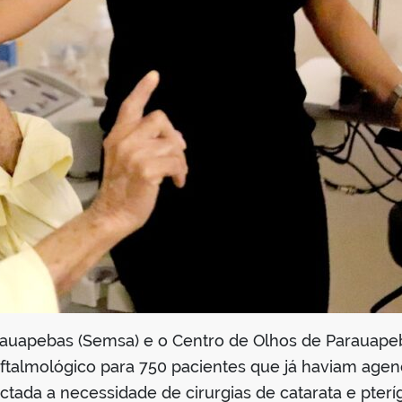
rauapebas (Semsa) e o Centro de Olhos de Parauapeb
 oftalmológico para 750 pacientes que já haviam ag
ctada a necessidade de cirurgias de catarata e pter