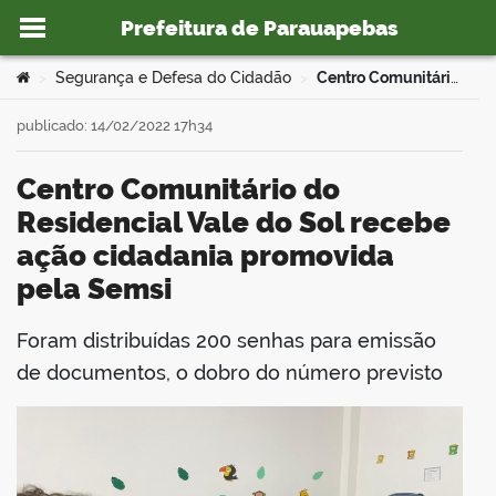
Prefeitura de Parauapebas
Ir para o conteúdo
Você está aqui:
Segurança e Defesa do Cidadão
Centro Comunitário do Residencial Vale do Sol recebe ação cidadania promovida pela Semsi
>
>
publicado: 14/02/2022 17h34
Centro Comunitário do
o portal
Residencial Vale do Sol recebe
ação cidadania promovida
pela Semsi
Foram distribuídas 200 senhas para emissão
book
de documentos, o dobro do número previsto
er