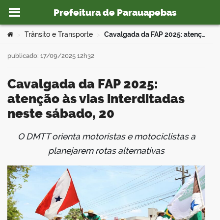
Prefeitura de Parauapebas
Ir para o conteúdo
Você está aqui:
Trânsito e Transporte
Cavalgada da FAP 2025: atenção às vias interditadas neste sábado, 20
>
>
publicado: 17/09/2025 12h32
Cavalgada da FAP 2025:
o portal
atenção às vias interditadas
neste sábado, 20
O DMTT orienta motoristas e motociclistas a
book
planejarem rotas alternativas
er
din