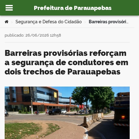
Prefeitura de Parauapebas
Ir para o conteúdo
Você está aqui:
Segurança e Defesa do Cidadão
Barreiras provisórias reforçam a segurança de condutores em dois trechos de Parauapebas
>
>
publicado: 26/06/2026 12h58
Barreiras provisórias reforçam
o portal
a segurança de condutores em
dois trechos de Parauapebas
book
er