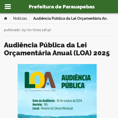
Prefeitura de Parauapebas
Ir para o conteúdo
Você está aqui:
Notícias
Audiência Pública da Lei Orçamentária Anual (LOA) 2025
>
>
publicado: 25/10/2024 14h30
Audiência Pública da Lei
o portal
Orçamentária Anual (LOA) 2025
book
er
din