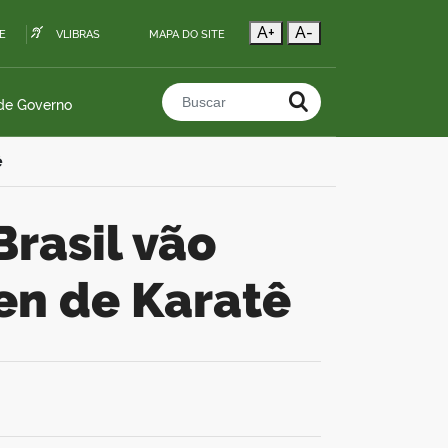
A+
A-
E
VLIBRAS
MAPA DO SITE
 de Governo
Buscar no portal
ê
en de Karatê