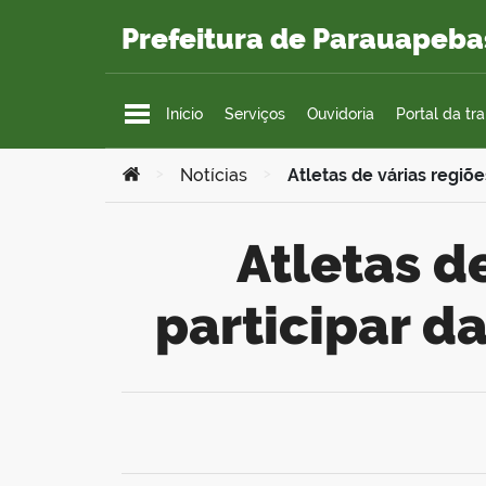
Ir para o conteúdo
Prefeitura de Parauapeba
Início
Serviços
Ouvidoria
Portal da tr
Você está aqui:
>
Notícias
>
Atletas de várias regiõ
Atletas de várias regiões do Brasil vão
participar d