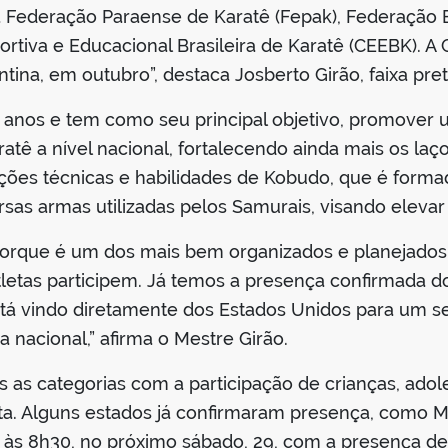
a Federação Paraense de Karatê (Fepak), Federação E
tiva e Educacional Brasileira de Karatê (CEEBK). A 
ina, em outubro”, destaca Josberto Girão, faixa pret
 anos e tem como seu principal objetivo, promover 
atê a nível nacional, fortalecendo ainda mais os la
ções técnicas e habilidades de Kobudo, que é form
sas armas utilizadas pelos Samurais, visando elevar 
orque é um dos mais bem organizados e planejados 
etas participem. Já temos a presença confirmada do A
tá vindo diretamente dos Estados Unidos para um se
 nacional,” afirma o Mestre Girão.
s as categorias com a participação de crianças, adol
Kata. Alguns estados já confirmaram presença, como 
será às 8h30, no próximo sábado, 29, com a presença 