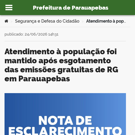
Prefeitura de Parauapebas
Ir para o conteúdo
Você está aqui:
Segurança e Defesa do Cidadão
Atendimento à população foi mantido após esgotamento das emissões gratuitas de RG em Parauapebas
>
>
publicado: 24/06/2026 14h31
Atendimento à população foi
o portal
mantido após esgotamento
das emissões gratuitas de RG
em Parauapebas
book
er