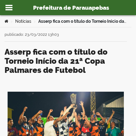
Prefeitura de Parauapebas
Ir para o conteúdo
Você está aqui:
Notícias
Asserp fica com o título do Torneio Início da 21ª Copa Palmares de Futebol
>
>
publicado: 23/03/2022 13h03
Asserp fica com o título do
o portal
Torneio Início da 21ª Copa
Palmares de Futebol
book
er
din