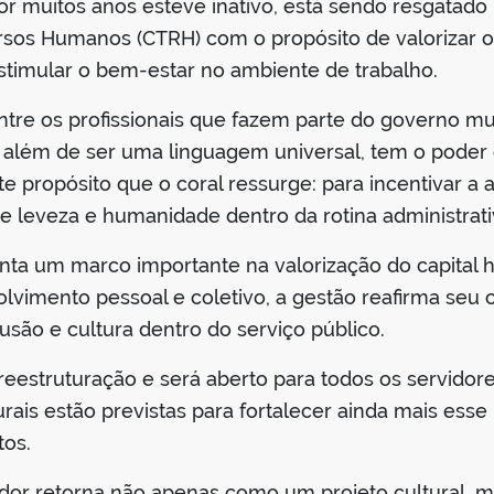
por muitos anos esteve inativo, está sendo resgatado
os Humanos (CTRH) com o propósito de valorizar os 
stimular o bem-estar no ambiente de trabalho.
o entre os profissionais que fazem parte do governo 
ca, além de ser uma linguagem universal, tem o pode
te propósito que o coral ressurge: para incentivar a a
 leveza e humanidade dentro da rotina administrati
enta um marco importante na valorização do capital 
olvimento pessoal e coletivo, a gestão reafirma seu
são e cultura dentro do serviço público.
reestruturação e será aberto para todos os servidore
urais estão previstas para fortalecer ainda mais ess
tos.
vidor retorna não apenas como um projeto cultural, 