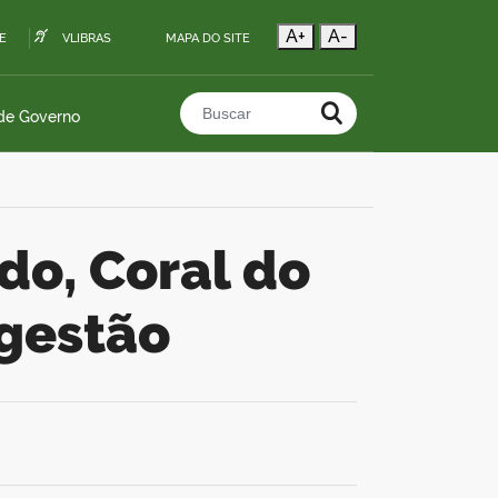
A+
A-
E
VLIBRAS
MAPA DO SITE
 de Governo
Buscar no portal
 gestão