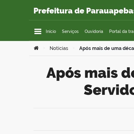
Ir para o conteúdo
Prefeitura de Parauapeba
Início
Serviços
Ouvidoria
Portal da tr
Você está aqui:
>
Notícias
>
Após mais de uma décad
Após mais de uma década parado, Coral do
Servid