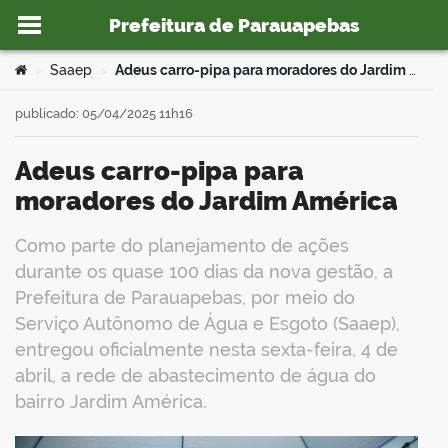
Prefeitura de Parauapebas
Ir para o conteúdo
Você está aqui:
Saaep
Adeus carro-pipa para moradores do Jardim América
>
>
publicado: 05/04/2025 11h16
Adeus carro-pipa para
o portal
moradores do Jardim América
Como parte do planejamento de ações
durante os quase 100 dias da nova gestão, a
Prefeitura de Parauapebas, por meio do
Serviço Autônomo de Água e Esgoto (Saaep),
entregou oficialmente nesta sexta-feira, 4 de
abril, a rede de abastecimento de água do
bairro Jardim América.