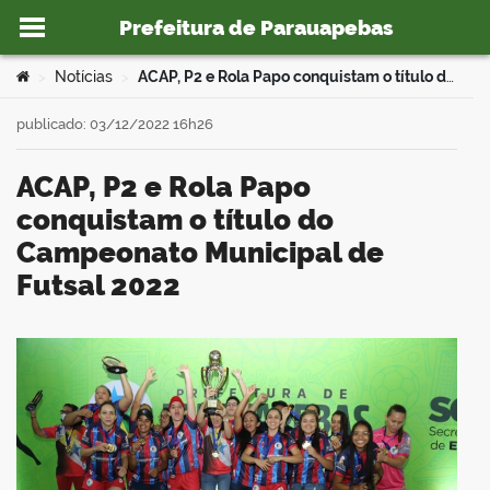
Prefeitura de Parauapebas
Ir para o conteúdo
Você está aqui:
Notícias
ACAP, P2 e Rola Papo conquistam o título do Campeonato Municipal de Futsal 2022
>
>
publicado: 03/12/2022 16h26
ACAP, P2 e Rola Papo
o portal
conquistam o título do
Campeonato Municipal de
Futsal 2022
book
er