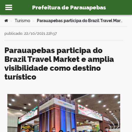
Prefeitura de Parauapebas
Ir para o conteúdo
Você está aqui:
Turismo
Parauapebas participa do Brazil Travel Market e amplia visibilidade como destino turístico
>
>
publicado: 22/10/2021 22h37
Parauapebas participa do
o portal
Brazil Travel Market e amplia
visibilidade como destino
turístico
book
er