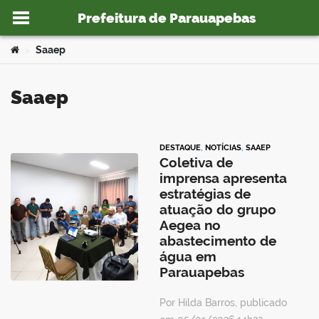
Prefeitura de Parauapebas
Ir para o conteúdo
Você está aqui:
Saaep
>
Saaep
o portal
DESTAQUE
,
NOTÍCIAS
,
SAAEP
Coletiva de
imprensa apresenta
estratégias de
atuação do grupo
Aegea no
abastecimento de
água em
Parauapebas
Por Hilda Barros, publicado