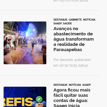
em 05/01/2026 14h22
DESTAQUE
,
GABINETE
,
NOTÍCIAS
,
SAAEP
,
SAÚDE
Avanços no
abastecimento de
água transformam
a realidade de
Parauapebas
Por decareis, publicado
em 17/12/2025 09h43
DESTAQUE
,
NOTÍCIAS
,
SAAEP
Agora ficou mais
fácil quitar suas
contas de água:
Saaep inicia