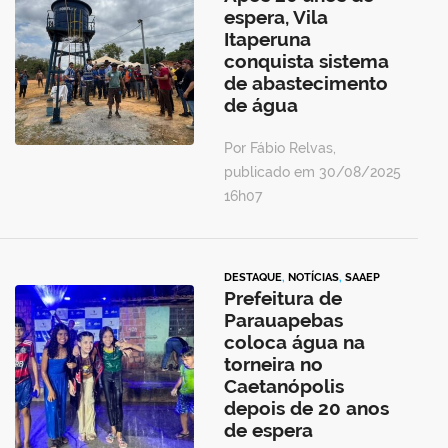
espera, Vila
Itaperuna
conquista sistema
de abastecimento
de água
Por Fábio Relvas,
publicado em 30/08/2025
16h07
DESTAQUE
,
NOTÍCIAS
,
SAAEP
Prefeitura de
Parauapebas
coloca água na
torneira no
Caetanópolis
depois de 20 anos
de espera