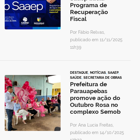
Programa de
Recuperação
Fiscal
Por Fábio Relvas,
publicado em 11/11/2025
11h39
DESTAQUE
,
NOTÍCIAS
,
SAAEP
,
SAÚDE
,
SECRETARIA DE OBRAS
Prefeitura de
Parauapebas
promove ação do
Outubro Rosa no
complexo Semob
Por Ana Lucia Freitas,
publicado em 14/10/2025