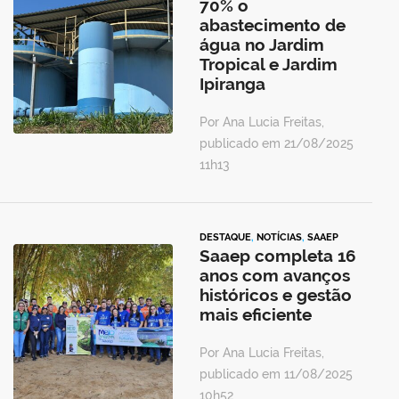
70% o
abastecimento de
água no Jardim
Tropical e Jardim
Ipiranga
Por Ana Lucia Freitas,
publicado em 21/08/2025
11h13
DESTAQUE
,
NOTÍCIAS
,
SAAEP
Saaep completa 16
anos com avanços
históricos e gestão
mais eficiente
Por Ana Lucia Freitas,
publicado em 11/08/2025
10h52