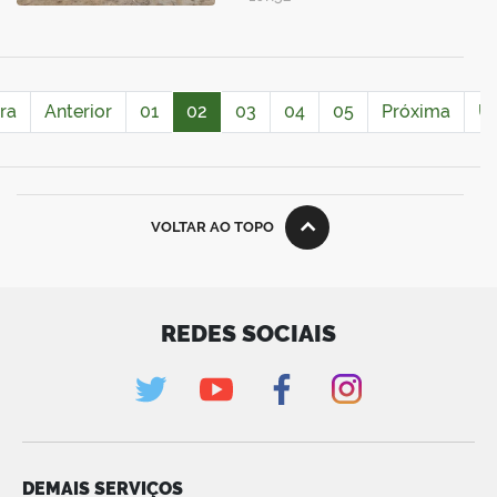
ra
Anterior
01
02
03
04
05
Próxima
Úl
VOLTAR AO TOPO
REDES SOCIAIS
DEMAIS SERVIÇOS