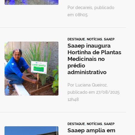
Por decareis, publicado
em 08h05
DESTAQUE
,
NOTÍCIAS
,
SAAEP
Saaep inaugura
Hortinha de Plantas
Medicinais no
prédio
administrativo
Por Luciana Queiroz,
publicado em 27/08/2025
12h48
DESTAQUE
,
NOTÍCIAS
,
SAAEP
Saaep amplia em