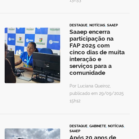
13h33
DESTAQUE
,
NOTÍCIAS
,
SAAEP
Saaep encerra
participação na
FAP 2025 com
cinco dias de muita
interação e
serviços para a
comunidade
Por Luciana Queiroz,
publicado em 29/09/2025
15h12
DESTAQUE
,
GABINETE
,
NOTÍCIAS
,
SAAEP
Após 20 anos de