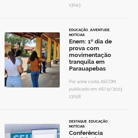
13h43
EDUCAÇÃO
,
JUVENTUDE
,
NOTÍCIAS
Enem: 1º dia de
prova com
movimentação
tranquila em
Parauapebas
Por anne costa ASCOM,
publicado em 06/11/2023
13h58
DESTAQUE
,
EDUCAÇÃO
,
NOTÍCIAS
Conferência