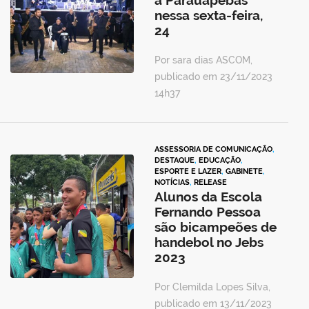
a Parauapebas
nessa sexta-feira,
24
Por sara dias ASCOM,
publicado em 23/11/2023
14h37
ASSESSORIA DE COMUNICAÇÃO
,
DESTAQUE
,
EDUCAÇÃO
,
ESPORTE E LAZER
,
GABINETE
,
NOTÍCIAS
,
RELEASE
Alunos da Escola
Fernando Pessoa
são bicampeões de
handebol no Jebs
2023
Por Clemilda Lopes Silva,
publicado em 13/11/2023