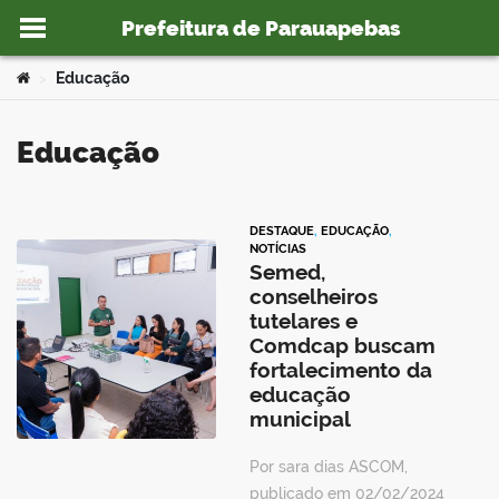
Prefeitura de Parauapebas
Ir para o conteúdo
Você está aqui:
Educação
>
Educação
o portal
DESTAQUE
,
EDUCAÇÃO
,
NOTÍCIAS
Semed,
conselheiros
tutelares e
Comdcap buscam
fortalecimento da
educação
municipal
Por sara dias ASCOM,
publicado em 02/02/2024