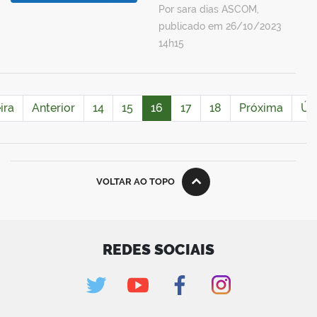
Por sara dias ASCOM,
publicado em 26/10/2023
14h15
ira
Anterior
14
15
16
17
18
Próxima
Úl
VOLTAR AO TOPO
REDES SOCIAIS