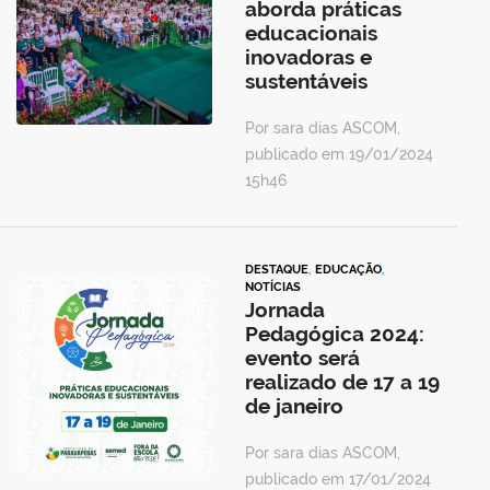
aborda práticas
educacionais
inovadoras e
sustentáveis
Por sara dias ASCOM,
publicado em 19/01/2024
15h46
DESTAQUE
,
EDUCAÇÃO
,
NOTÍCIAS
Jornada
Pedagógica 2024:
evento será
realizado de 17 a 19
de janeiro
Por sara dias ASCOM,
publicado em 17/01/2024