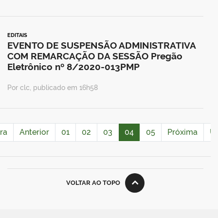
EDITAIS
EVENTO DE SUSPENSÃO ADMINISTRATIVA
COM REMARCAÇÃO DA SESSÃO Pregão
Eletrônico nº 8/2020-013PMP
Por clc, publicado em 16h58
ra
Anterior
01
02
03
04
05
Próxima
Úl
VOLTAR AO TOPO