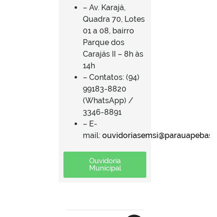
– Av. Karajá,
Quadra 70, Lotes
01 a 08, bairro
Parque dos
Carajás II – 8h às
14h
– Contatos: (94)
99183-8820
(WhatsApp) /
3346-8891
– E-
mail:
ouvidoriasemsi@parauapebas.p
Ouvidoria
Municipal