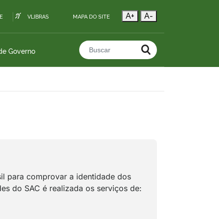
A+
A-
E
VLIBRAS
MAPA DO SITE
 de Governo
Buscar no portal
sil para comprovar a identidade dos
des do SAC é realizada os serviços de: