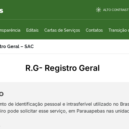
s
ALTO CONTRAST
ansparência
Editais
Cartas de Serviços
Contatos
Transição
tro Geral – SAC
R.G- Registro Geral
o
o de identificação pessoal e intrasferível utilizado no Bra
iro pode solicitar esse serviço, em Parauapebas nas unida
A