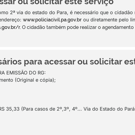
sar ou solicitar este serviço
omo 2ª via do estado do Para, é necessário que o cidadão 
 endereço:
ou diretamente pelo li
www.policiacivil.pa.gov.br
.gov.br/r.
O cidadão também pode realizar o agendamento d
ios para acessar ou solicitar es
A EMISSÃO DO RG:
ento (Original e cópia);
 RS 35,33 (Para casos de 2º,3º, 4º... Via do Estado do