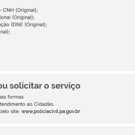
– CNH (Original);
onal (Original);
ção (DNI) (Original);
nal);
 solicitar o serviço
uas formas
Atendimento ao Cidadão.
pelo site:
www.policiacivil.pa.gov.br