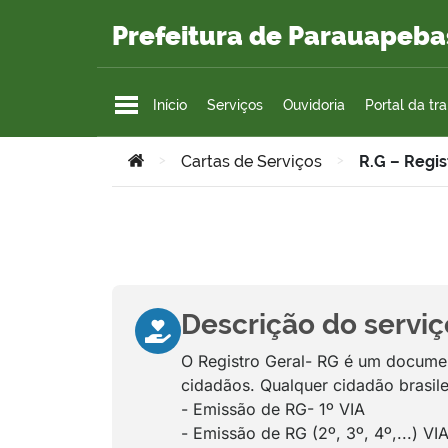
Ir para o conteúdo
Prefeitura de Parauapeba
Início
Serviços
Ouvidoria
Portal da tr
Você está aqui:
>
Cartas de Serviços
>
R.G – Regis
Descrição do serviç
O Registro Geral- RG é um document
cidadãos. Qualquer cidadão brasile
- Emissão de RG- 1º VIA
- Emissão de RG (2º, 3º, 4º,...) VI