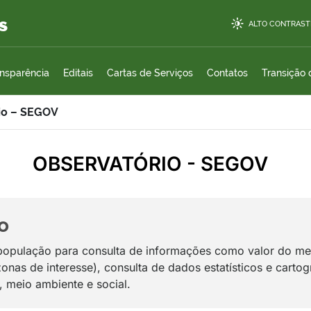
s
ALTO CONTRAST
ansparência
Editais
Cartas de Serviços
Contatos
Transição
io – SEGOV
OBSERVATÓRIO - SEGOV
o
 população para consulta de informações como valor do me
zonas de interesse), consulta de dados estatísticos e carto
 meio ambiente e social.