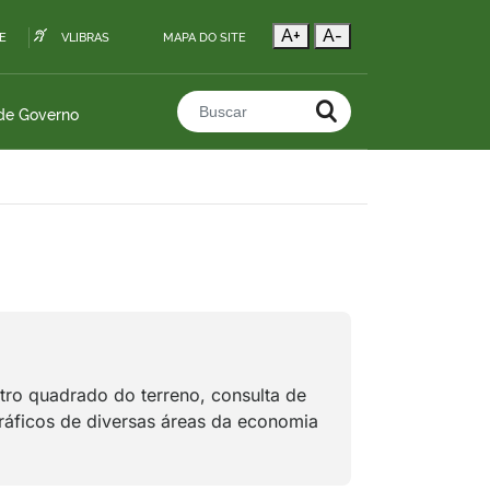
A+
A-
E
VLIBRAS
MAPA DO SITE
 de Governo
Buscar no portal
tro quadrado do terreno, consulta de
gráficos de diversas áreas da economia