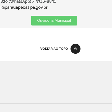
-8820 (WhatsApp) / 3346-8891
i@parauapebas.pa.gov.br
Ouvidoria Municipal
VOLTAR AO TOPO