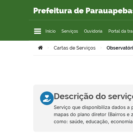
Ir para o conteúdo
Prefeitura de Parauapeba
Início
Serviços
Ouvidoria
Portal da tr
Você está aqui:
>
Cartas de Serviços
>
Observatór
Descrição do serviç
Serviço que disponibiliza dados a
mapas do plano diretor (Bairros e 
como: saúde, educação, economia,